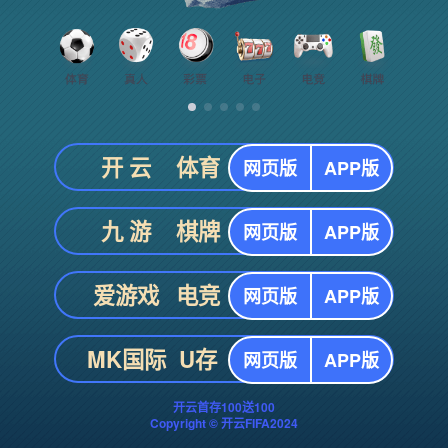
VIP
体育
送28
VIP
棋牌
VIP
开 云
体育
网页版
APP版
送28
电竞
U取
九 游
棋牌
网页版
APP版
VIP
U存
爱游戏
电竞
网页版
APP版
U取
MK国际
U存
网页版
APP版
开云首存100送100
Copyright © 开云FIFA2024